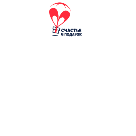
Написать в Instagram
щенная соц. сеть в РФ
Я согласен (-а) с
п