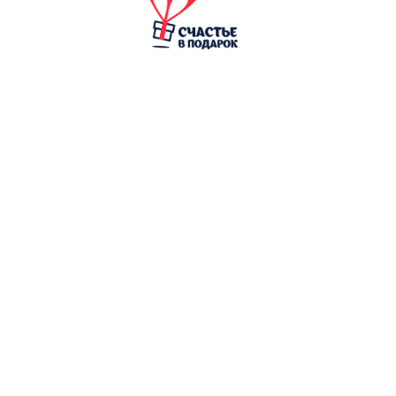
Напишите нам
в любой из мессенджеров ниже
или закажите бесплатный звонок
Написать в Telegram
Написать в WhatsApp
Написать в Instagram
*Запрещенная соц. сеть в РФ
Написать во ВКонтакте
Заказать звонок
Ниже вы можете оставить номер
телефона и мы вам перезвоним