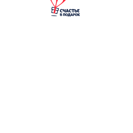
Напишите нам
в любой из мессенджеров ниже
или закажите бесплатный звонок
Написать в Telegram
Написать в WhatsApp
Написать в Instagram
*Запрещенная соц. сеть в РФ
Написать во ВКонтакте
Заказать звонок
Ниже вы можете оставить номер
телефона и мы вам перезвоним